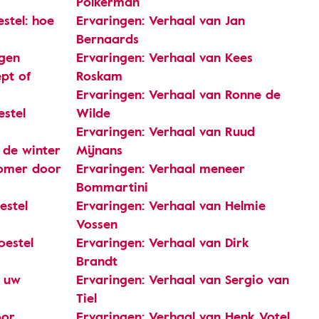
Polkerman
estel: hoe
Ervaringen: Verhaal van Jan
Bernaards
ngen
Ervaringen: Verhaal van Kees
pt of
Roskam
Ervaringen: Verhaal van Ronne de
estel
Wilde
Ervaringen: Verhaal van Ruud
 de winter
Mijnans
zomer door
Ervaringen: Verhaal meneer
Bommartini
estel
Ervaringen: Verhaal van Helmie
Vossen
oestel
Ervaringen: Verhaal van Dirk
Brandt
n uw
Ervaringen: Verhaal van Sergio van
Tiel
oor
Ervaringen: Verhaal van Henk Votel