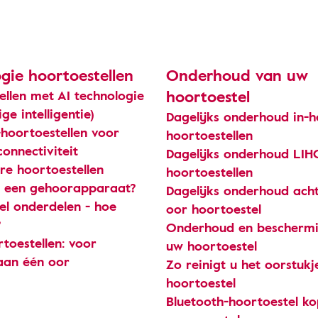
gie hoortoestellen
Onderhoud van uw
hoortoestel
ellen met AI technologie
ge intelligentie)
Dagelijks onderhoud in-h
-hoortoestellen voor
hoortoestellen
onnectiviteit
Dagelijks onderhoud LIH
re hoortoestellen
hoortoestellen
 een gehoorapparaat?
Dagelijks onderhoud acht
el onderdelen - hoe
oor hoortoestel
?
Onderhoud en beschermi
toestellen: voor
uw hoortoestel
aan één oor
Zo reinigt u het oorstuk
hoortoestel
Bluetooth-hoortoestel k