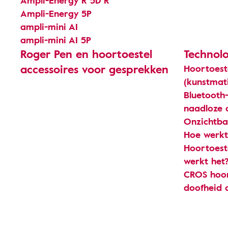
Ampli-Energy R 5D R​
Ampli-Energy 5P​
ampli-mini AI
ampli-mini AI 5P
Roger Pen en hoortoestel
Technolo
accessoires voor gesprekken
Hoortoest
(kunstmati
Bluetooth
naadloze c
Onzichtba
Hoe werkt
Hoortoest
werkt het
CROS hoor
doofheid 