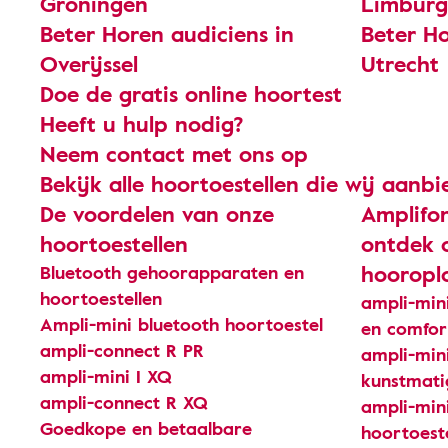
Groningen
Limburg
Beter Horen audiciens in
Beter Ho
Overijssel
Utrecht
Doe de gratis online hoortest
Heeft u hulp nodig?
Neem contact met ons op
Bekijk alle hoortoestellen die wij aanb
De voordelen van onze
Amplifon
hoortoestellen
ontdek 
hooropl
Bluetooth gehoorapparaten en
hoortoestellen
ampli-mini
Ampli-mini bluetooth hoortoestel
en comfor
ampli-connect R PR
ampli-mini
ampli-mini I XQ
kunstmatig
ampli-connect R XQ
ampli-mini
Goedkope en betaalbare
hoortoest