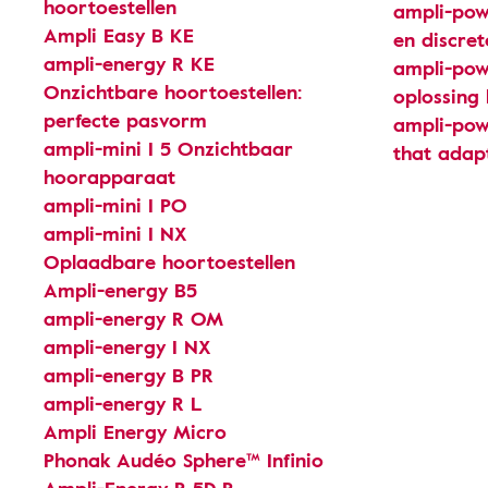
hoortoestellen
ampli-pow
Ampli Easy B KE
en discret
ampli-energy R KE
ampli-pow
Onzichtbare hoortoestellen:
oplossing 
perfecte pasvorm
ampli-powe
ampli-mini I 5 Onzichtbaar
that adapt
hoorapparaat
ampli-mini I PO
ampli-mini I NX
Oplaadbare hoortoestellen
Ampli-energy B5
ampli-energy R OM
ampli-energy I NX
ampli-energy B PR
ampli-energy R L
Ampli Energy Micro
Phonak Audéo Sphere™ Infinio