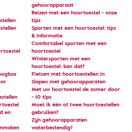
gehoorapparaat
Reizen met een hoortoestel - onze
tellen
tips
tellen
Sporten met een hoortoestel: tips
& informatie
Comfortabel sporten met een
rtoestel
hoortoestel
Wintersporten met een
hoortoestel: kan dat?
oogbox
Fietsen met hoortoestellen in
oor
Slapen met gehoorapparaten
Met uw hoortoestel de zomer door
stellen
- 10 tips
rtoestel
Moet ik één of twee hoortoestellen
d en
gebruiken?
Zijn gehoorapparaten
onmaken
waterbestendig?