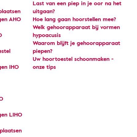
Last van een piep in je oor na het
plaatsen
uitgaan?
ngen AHO
Hoe lang gaan hoorstellen mee?
Welk gehoorapparaat bij vormen
O
hypoacusis
Waarom blijft je gehoorapparaat
stel
piepen?
Uw hoortoestel schoonmaken -
gen IHO
onze tips
HO
ngen LIHO
plaatsen