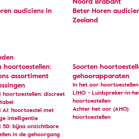
Noord Brabant
ren audiciens in
Beter Horen audicien
Zeeland
ieden
 hoortoestellen:
Soorten hoortoestel
ons assortiment
gehoorapparaten
ossingen
In het oor hoortoestellen
LIHO - Luidspreker-in-he
 hoortoestellen: discreet
hoortoestellen
tabel
Achter het oor (AHO)
 AI: hoortoestel met
hoortoestellen
e intelligentie
 5D: bijna onzichtbare
ellen in de gehoorgang