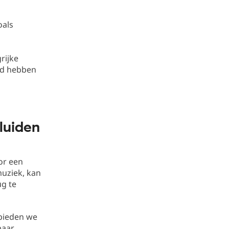
oals
rijke
ed hebben
luiden
or een
muziek, kan
ug te
 bieden we
paar