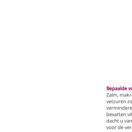
Bepaalde v
Zalm, makr
vetzuren z
verminderen
bevatten vi
dacht u van
voor de ve