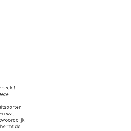
orbeeld!
Deze
uitsoorten
 En wat
twoordelijk
chermt de