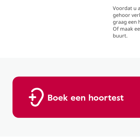
Voordat u a
gehoor verk
graag een h
Of maak een
buurt.
Boek een hoortest