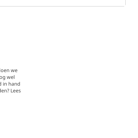
 doen we
nog wel
d in hand
den? Lees