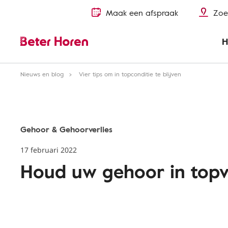
Maak een afspraak
Zoe
H
Nieuws en blog
Vier tips om in topconditie te blijven
Gehoor & Gehoorverlies
17 februari 2022
Houd uw gehoor in top