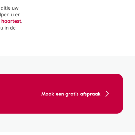
nditie uw
lpen u er
 hoortest
.
u in de
Maak een gratis afspraak