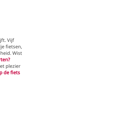
t. Vijf
e fietsen,
heid. Wist
rten?
t plezier
p de fiets