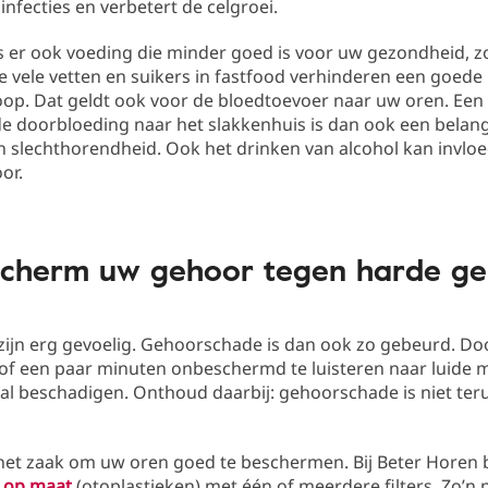
infecties en verbetert de celgroei.
is er ook voeding die minder goed is voor uw gezondheid, z
e vele vetten en suikers in fastfood verhinderen een goede
op. Dat geldt ook voor de bloedtoevoer naar uw oren. Een
e doorbloeding naar het slakkenhuis is dan ook een belang
n slechthorendheid. Ook het drinken van alcohol kan invlo
or.
scherm uw gehoor tegen harde ge
zijn erg gevoelig. Gehoorschade is dan ook zo gebeurd. Do
of een paar minuten onbeschermd te luisteren naar luide 
l beschadigen. Onthoud daarbij: gehoorschade is niet ter
het zaak om uw oren goed te beschermen. Bij Beter Horen
 op maat
(otoplastieken) met één of meerdere filters. Zo’n 