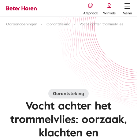
Afspraak
Winkels
Menu
Ooraandoeningen
Oorontsteking
Vocht achter trommelvlies
Oorontsteking
Vocht achter het
trommelvlies: oorzaak,
klachten en