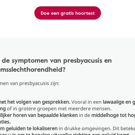
Doe een gratis hoortest
n de symptomen van presbyacusis en
msslechthorendheid?
en van presbyacusis zijn:
et het volgen van gesprekken.
Vooral in een
lawaaiige en
ng
of in grotere groepen met meerdere mensen.
lijker horen van bepaalde klanken
in de
middelhoge tot ho
ties.
m geluiden te lokaliseren
in drukke omgevingen. Dit beteke