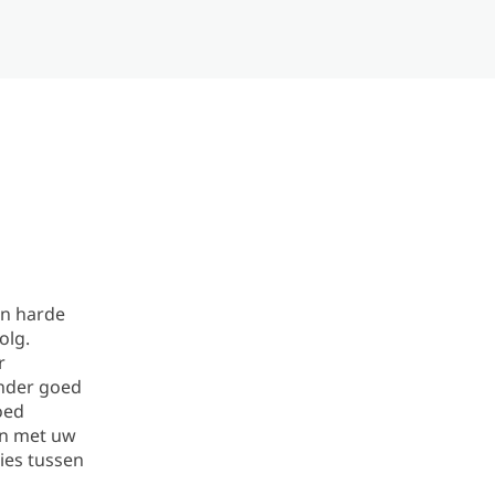
an harde
olg.
r
inder goed
oed
en met uw
ties tussen