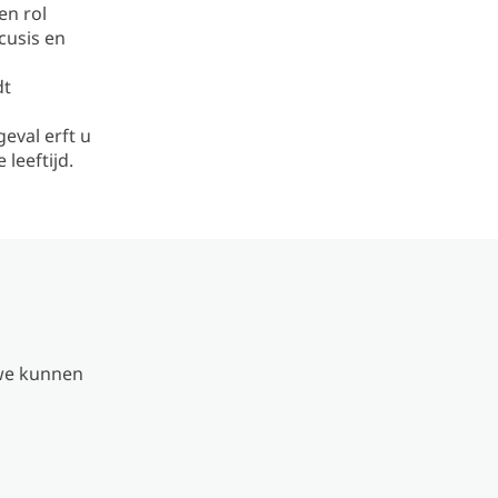
en rol
cusis en
dt
eval erft u
leeftijd.
we kunnen