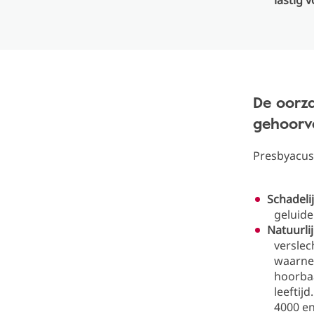
lastig 
De oorza
gehoorve
Presbyacusi
Schadeli
geluide
Natuurlij
verslec
waarnem
hoorba
leeftij
4000 en