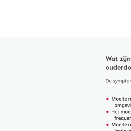
Wat zij
ouderdo
De symptom
Moeite m
omgevi
Het
moei
frequen
Moeite o