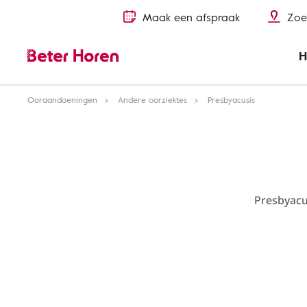
Maak een afspraak
Zoe
H
Ooraandoeningen
Andere oorziektes
Presbyacusis
Presbyacu