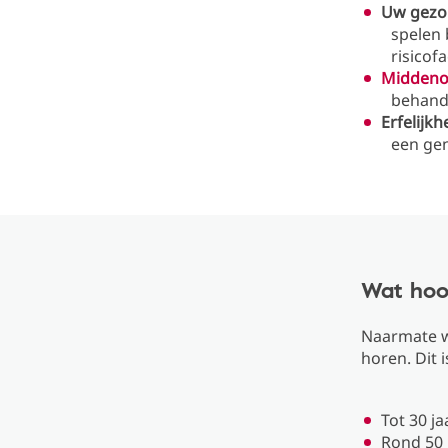
Uw gezo
spelen 
risicof
Middeno
behande
Erfelijkh
een gen
Wat hoor
Naarmate w
horen. Dit 
Tot 30 j
Rond 50 