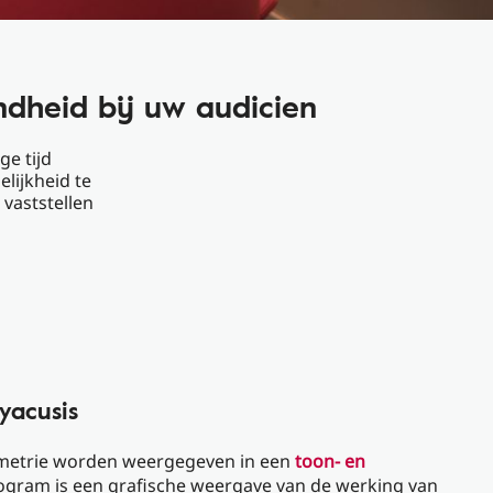
dheid bij uw audicien
ge tijd
lijkheid te
 vaststellen
yacusis
ometrie worden weergegeven in een
toon- en
iogram is een grafische weergave van de werking van