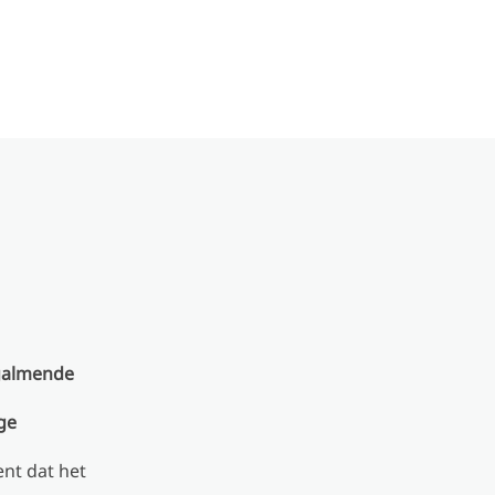
 galmende
ge
nt dat het