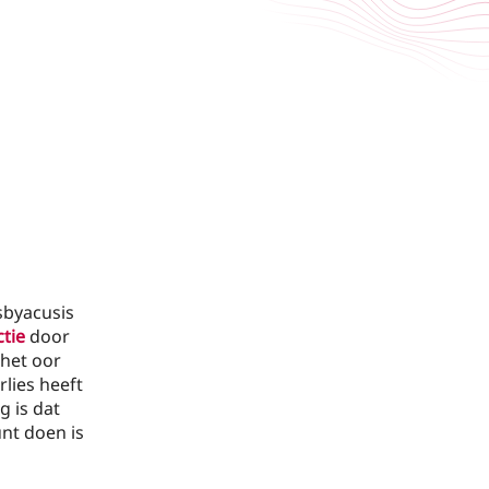
sbyacusis
tie
door
 het oor
lies heeft
g is dat
unt doen is