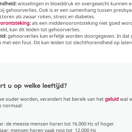
ndheid:
wisselingen in bloeddruk en overgewicht kunnen e
bij gehoorverlies. Ook is er een samenhang tussen presbya
actoren als zwaar roken, stress en diabetes.
orontsteking
:
als een middenoorontsteking niet goed wor
ld, kan dit leiden tot gehoorverlies.
eid:
gehoorverlies kan erfelijk worden doorgegeven. In dat g
 met een fout. Dit kan leiden tot slechthorendheid op latere 
t u op welke leeftijd?
e ouder worden, verandert het bereik van het
geluid
wat 
is normaal:
aar: de meeste mensen horen tot 16.000 Hz of hoger
jaar: mensen horen vaak nog tot 12.000 Hz