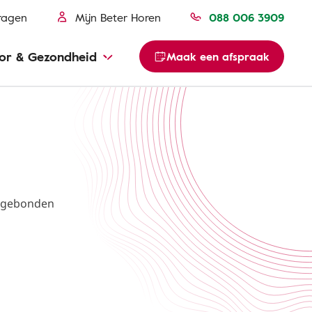
ragen
Mijn Beter Horen
088 006 3909
or & Gezondheid
Maak een afspraak
dsgebonden