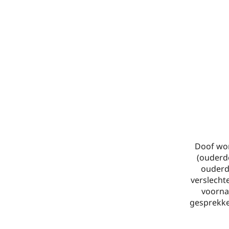
Doof wor
(ouderd
ouderdo
verslecht
voorna
gesprekken