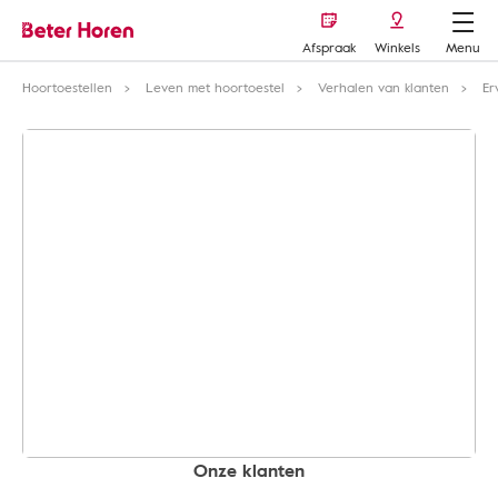
Afspraak
Winkels
Menu
Hoortoestellen
Leven met hoortoestel
Verhalen van klanten
Er
Onze klanten