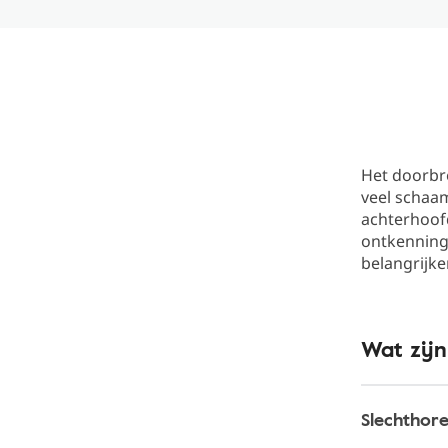
Het doorbre
veel schaam
achterhoofd
ontkenning
belangrijk
Wat zijn
Slechthor