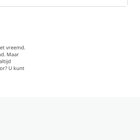
iet vreemd.
nd. Maar
ltijd
oor? U kunt