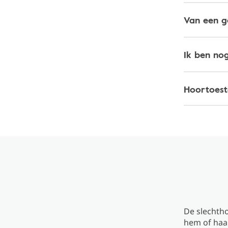
Van een g
Ik ben no
Hoortoeste
De slechtho
hem of haar