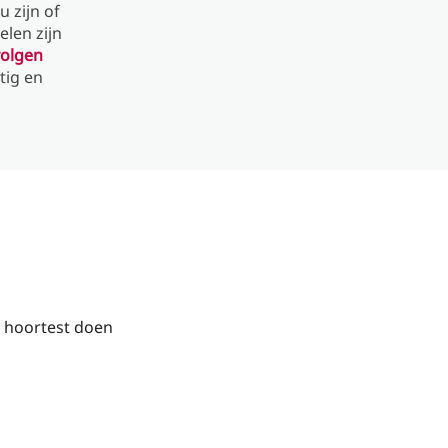
 zijn of
len zijn
volgen
tig en