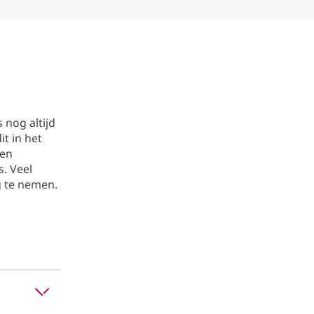
 nog altijd
t in het
een
. Veel
g te nemen.