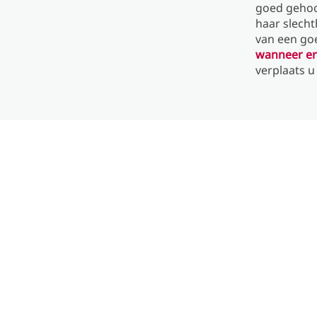
goed gehoor
haar slech
van een goe
wanneer er
verplaats u