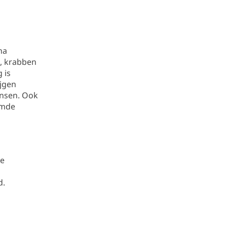
na
e, krabben
 is
ijgen
ensen. Ook
emde
me
d.