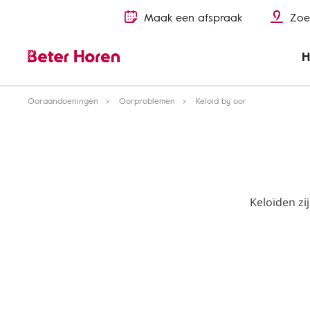
Maak een afspraak
Zoe
H
Ooraandoeningen
Oorproblemen
Keloid bij oor
Keloïden zi