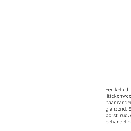
Een keloïd 
littekenweef
haar randen
glanzend. E
borst, rug,
behandelin