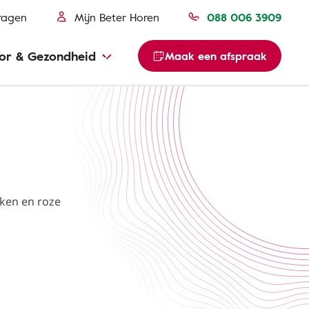
ragen
Mijn Beter Horen
088 006 3909
or & Gezondheid
Maak een afspraak
uken en roze