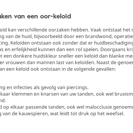
aken van een oor-keloïd
oïd kan verschillende oorzaken hebben. Vaak ontstaat het 
ng van de huid, bijvoorbeeld door een brandwond, operati
cing. Keloïden ontstaan ook zonder dat er huidbeschadiging
s en erfelijkheid kunnen dan een rol spelen. Doorgaans kr
 een donkere huidskleur sneller een keloïd dan blanke m
r vrouwen dan mannen last van keloïden. Naast de geno
n een keloïd ook ontstaan in de volgende gevallen:
ng en infecties als gevolg van piercings.
lkaar klemmen en knarsen van uw tanden, ook wel bruxis
md.
d op elkaar passende tanden, ook wel malocclusie genoem
 van de kauwspieren, wat leidt tot druk op het weefsel.