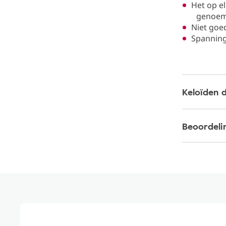
Het op e
genoem
Niet goe
Spanning
Keloïden 
Beoordeli