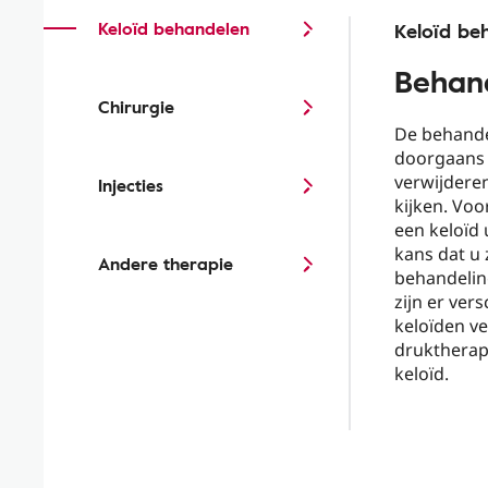
Keloïd behandelen
Keloïd be
Behand
Chirurgie
De behandel
doorgaans 
verwijdere
Injecties
kijken. Voo
een keloïd 
kans dat u 
Andere therapie
behandeling
zijn er ver
keloïden ve
druktherapi
keloïd.