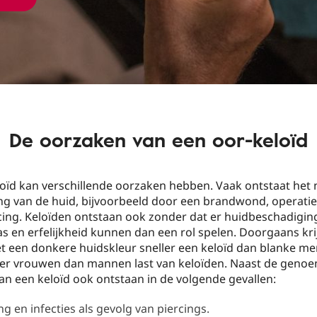
De oorzaken van een oor-keloïd
oïd kan verschillende oorzaken hebben. Vaak ontstaat het 
ng van de huid, bijvoorbeeld door een brandwond, operati
cing. Keloïden ontstaan ook zonder dat er huidbeschadiging
s en erfelijkheid kunnen dan een rol spelen. Doorgaans kr
 een donkere huidskleur sneller een keloïd dan blanke m
r vrouwen dan mannen last van keloïden. Naast de geno
n een keloïd ook ontstaan in de volgende gevallen:
g en infecties als gevolg van piercings.