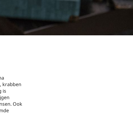
na
e, krabben
 is
ijgen
ensen. Ook
emde