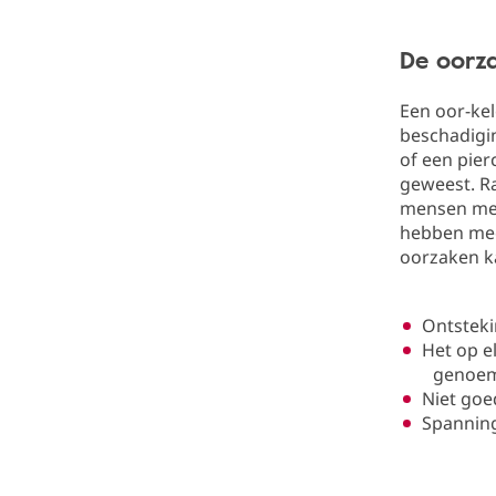
De oorz
Een oor-kel
beschadigi
of een pier
geweest. Ra
mensen met
hebben mee
oorzaken ka
Ontsteki
Het op e
genoe
Niet goe
Spanning