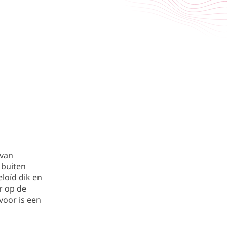
 van
k buiten
loïd dik en
r op de
rvoor is een