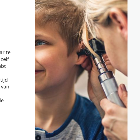
ar te
 zelf
ebt
tijd
 van
de