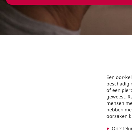
Een oor-kel
beschadigi
of een pier
geweest. Ra
mensen met
hebben mee
oorzaken ka
Ontstekin