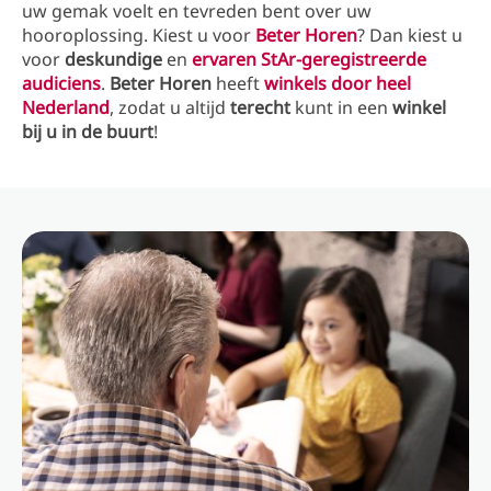
uw gemak voelt en tevreden bent over uw
hooroplossing. Kiest u voor
Beter Horen
? Dan kiest u
voor
deskundige
en
ervaren StAr-geregistreerde
audiciens
.
Beter Horen
heeft
winkels door heel
Nederland
, zodat u altijd
terecht
kunt in een
winkel
bij u in de buurt
!