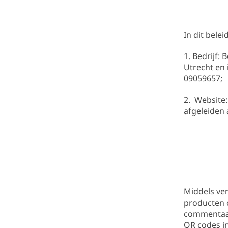
In dit bele
1. Bedrijf:
Utrecht en
09059657;
2. Website
afgeleiden 
Middels ve
producten o
commentaar
QR codes in