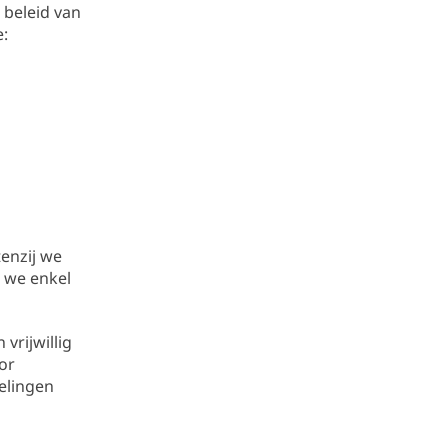
 beleid van
e:
tenzij we
n we enkel
vrijwillig
or
elingen