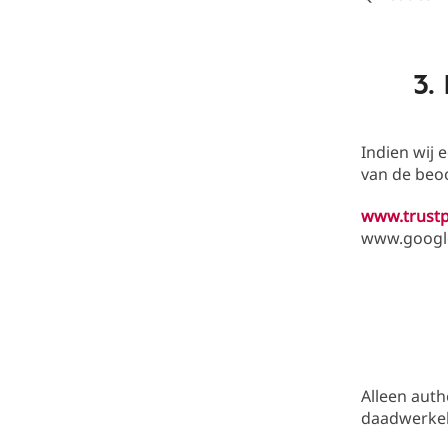
3.
Indien wij
van de beoo
www.trustp
www.googl
Alleen aut
daadwerkel