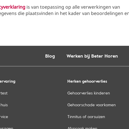
cyverklaring
is van toepassing op alle verwerkingen van
evens die plaatsvinden in het kader van beoordelingen en 
Blog
Werken bij Beter Horen
ervaring
Herken gehoorverlies
test
Gehoorverlies kinderen
 huis
Gehoorschade voorkomen
rvice
Tinnitus of oorsuizen
 vragen
Afspraak maken