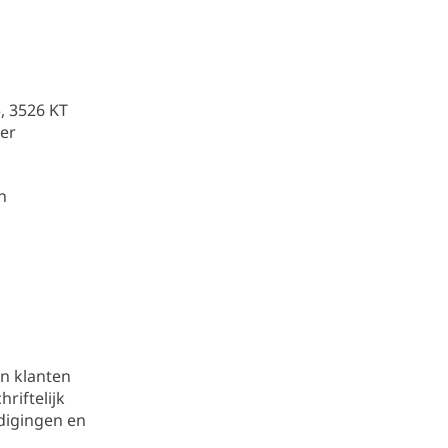
5, 3526 KT
er
n
n klanten
riftelijk
digingen en