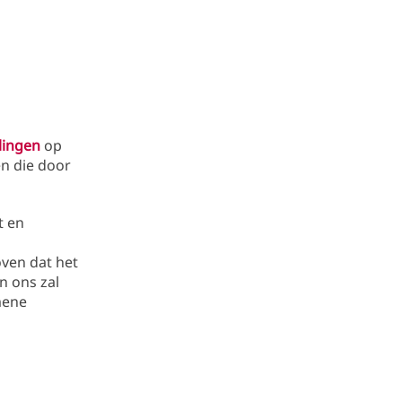
lingen
op
en die door
t en
ven dat het
n ons zal
mene