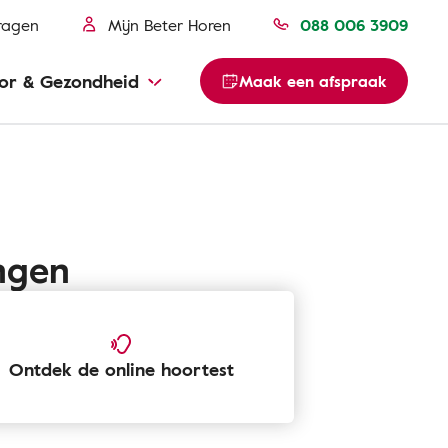
ragen
Mijn Beter Horen
088 006 3909
or & Gezondheid
Maak een afspraak
ingen
Ontdek de online hoortest