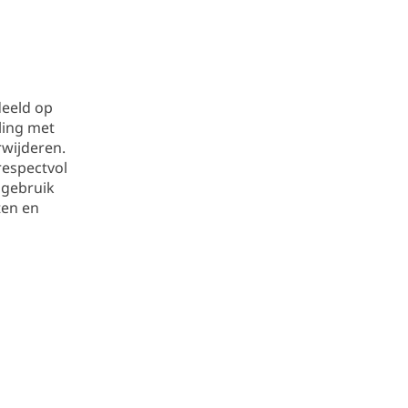
deeld op
ling met
rwijderen.
respectvol
 gebruik
ten en