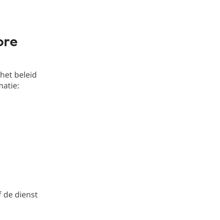
ore
het beleid
atie:
 de dienst