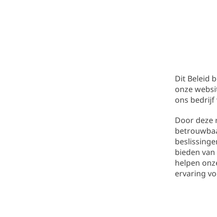
Dit Beleid 
onze websit
ons bedrij
Door deze r
betrouwbaa
beslissing
bieden van 
helpen onz
ervaring vo