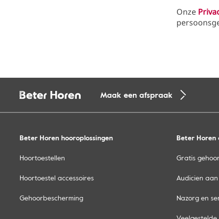
Onze
Priva
persoonsgeg
Maak een afspraak
Beter Horen hooroplossingen
Beter Horen 
Hoortoestellen
Gratis gehoor
Hoortoestel accessoires
Audicien aan
Gehoorbescherming
Nazorg en se
Veelgestelde