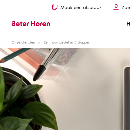
Maak een afspraak
Zoe
H
Onze diensten
Een hoortoestel in 5 stappen