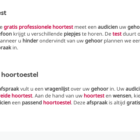
est
ze
gratis professionele hoortest
meet een
audicien
uw
geho
efoon
krijgt u verschillende
piepjes
te horen. De
test
duurt 
Wanneer u
hinder
ondervindt van uw
gehoor
plannen we ee
praak
in.
 hoortoestel
afspraak
vult u een
vragenlijst
over uw
gehoor
in. Uw
audic
reide hoortest
. Aan de hand van uw
hoortest
en
wensen
, k
icien
een
passend
hoortoestel
. Deze
afspraak
is altijd
grati