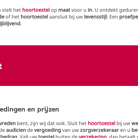
n
stelt het
hoortoestel
op
maat
voor u
in
. U ontdekt gedur
de
of het
hoortoestel
aansluit bij uw
levensstijl
. Een
proefpe
ijblijvend
.
t
edingen en prijzen
vreden
bent, zijn wij dat ook. Sluit het
hoortoestel
bij uw
we
 de
audicien
de
vergoeding
van uw
zorgverzekeraar
en u
be
 bedrag
. Valt uw
toestel
buiten de
verzekering
, dan betaalt