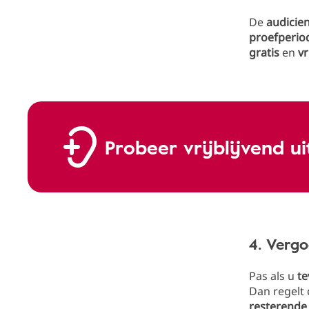
De
audicie
proefperio
gratis
en
vr
Probeer vrijblijvend ui
4. Vergo
Pas als u
te
Dan regelt
resterende