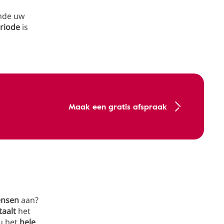
ende uw
riode
is
Maak een gratis afspraak
nsen
aan?
taalt
het
 u het
hele