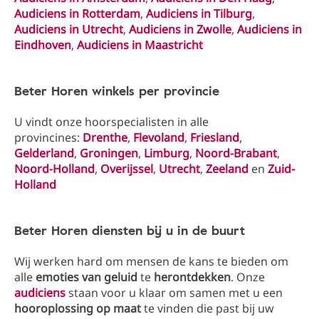
Audiciens in Rotterdam
,
Audiciens in Tilburg
,
Audiciens in Utrecht
,
Audiciens in Zwolle
,
Audiciens in
Eindhoven
,
Audiciens in Maastricht
Beter Horen winkels per provincie
U vindt onze hoorspecialisten in alle
provincines:
Drenthe
,
Flevoland
,
Friesland
,
Gelderland
,
Groningen
,
Limburg
,
Noord-Brabant
,
Noord-Holland
,
Overijssel
,
Utrecht
,
Zeeland
en
Zuid-
Holland
Beter Horen diensten bij u in de buurt
Wij werken hard om mensen de kans te bieden om
alle
emoties van geluid
te
herontdekken
. Onze
audiciens
staan voor u klaar om samen met u een
hooroplossing op maat
te vinden die past bij uw