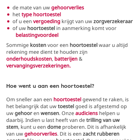
de mate van uw
gehoorverlies
het
type hoortoestel
of u een
vergoeding
krijgt van uw
zorgverzekeraar
of uw
hoortoestel
in aanmerking komt voor
belastingvoordeel
Sommige
kosten
voor een
hoortoestel
waar u altijd
rekening mee dient te houden zijn
onderhoudskosten
,
batterijen
&
vervangingsverzekeringen.
Hoe went u aan een hoortoestel?
Om sneller aan een
hoortoestel
gewend te raken, is
het belangrijk dat uw
toestel
goed is afgestemd op
uw
gehoor
en
wensen
. Onze
audiciens
helpen u
daarbij. Indien u last heeft van de
trilling van uw
stem
, kunt u een
dome
proberen. Dit is afhankelijk
van uw
gehoorverlies
. Dit is een
zacht rubberen