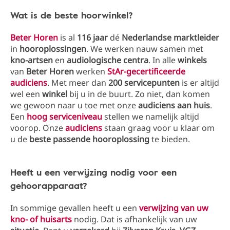
Wat is de beste hoorwinkel?
Beter Horen
is al
116 jaar
dé
Nederlandse marktleider
in
hooroplossingen
. We werken nauw samen met
kno-artsen
en
audiologische centra
. In alle
winkels
van
Beter Horen
werken
StAr-gecertificeerde
audiciens
. Met meer dan
200 servicepunten
is er altijd
wel een
winkel
bij u in de buurt. Zo niet, dan komen
we gewoon naar u toe met onze
audiciens aan huis
.
Een
hoog serviceniveau
stellen we namelijk altijd
voorop. Onze
audiciens
staan graag voor u klaar om
u de
beste passende hooroplossing
te bieden.
Heeft u een verwijzing nodig voor een
gehoorapparaat?
In sommige gevallen heeft u een
verwijzing
van uw
kno-
of
huisarts
nodig. Dat is afhankelijk van uw