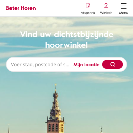
Afspraak
Winkels
Menu
Vind uw dichtstbijzijnde
hoorwinkel
Mijn locatie