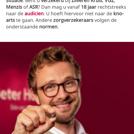
situatie
. Bent u
verzekerd
bij
Zilveren Kruis
,
VGZ
,
Menzis
of
ASR
? Dan mag u vanaf
18 jaar
rechtstreeks
naar de
audicien
. U hoeft hiervoor niet naar de
kno-
arts
te gaan. Andere
zorgverzekeraars
volgen de
onderstaande
normen
.