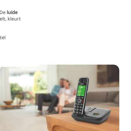
 De
luide
t, kleurt
tel