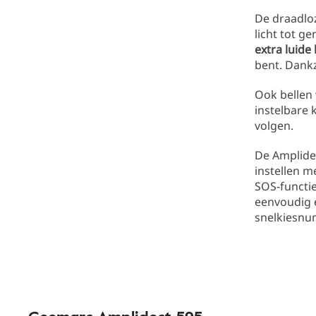
De draadl
licht tot g
extra luide
bent. Dankz
Ook bellen 
instelbare 
volgen.
De Amplidec
instellen m
SOS-functie
eenvoudig 
snelkiesnu