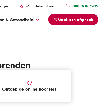
ragen
Mijn Beter Horen
088 006 3909
or & Gezondheid
Maak een afspraak
horenden
Ontdek de online hoortest