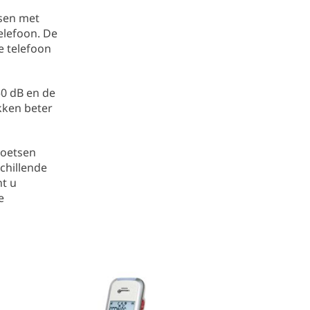
nsen met
telefoon. De
de telefoon
50 dB en de
kken beter
toetsen
chillende
nt u
e