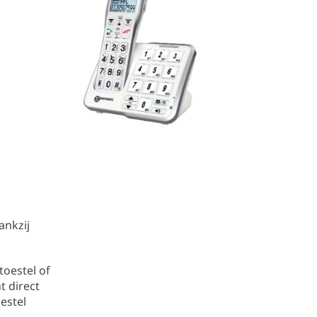
ankzij
oestel of
t direct
estel