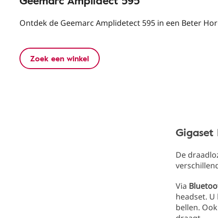
Geemarc Amplidect 595
Ontdek de Geemarc Amplidetect 595 in een Beter Horen
Zoek een winkel
Gigaset 
De draadl
verschillen
Via
Bluetoo
headset. U
bellen. Oo