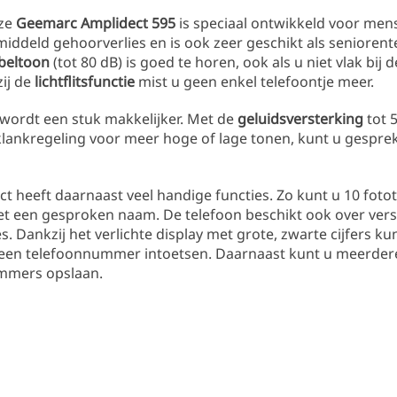
oze
Geemarc Amplidect 595
is speciaal ontwikkeld voor me
emiddeld gehoorverlies en is ook zeer geschikt als senioren
 beltoon
(tot 80 dB) is goed te horen, ook als u niet vlak bij 
ij de
lichtflitsfunctie
mist u geen enkel telefoontje meer.
wordt een stuk makkelijker. Met de
geluidsversterking
tot 
klankregeling voor meer hoge of lage tonen, kunt u gespre
t heeft daarnaast veel handige functies. Zo kunt u 10 foto
et een gesproken naam. De telefoon beschikt ook over vers
s. Dankzij het verlichte display met grote, zwarte cijfers ku
een telefoonnummer intoetsen. Daarnaast kunt u meerder
mmers opslaan.