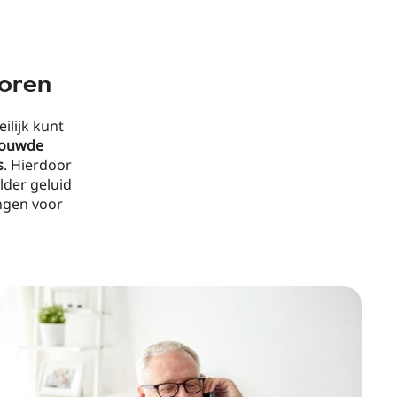
ioren
ilijk kunt
bouwde
s
. Hierdoor
lder geluid
ngen voor