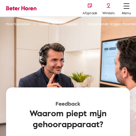
Afspraak
Winkels
Menu
Hoortoestellen
Leven met hoortoestel
Veelgestelde vragen hoortoe
Feedback
Waarom piept mijn
gehoorapparaat?