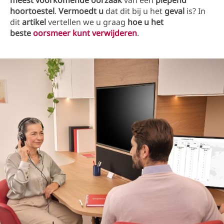
meest voorkomende oorzaak
van een
piepend
hoortoestel
.
Vermoedt u
dat dit bij u het
geval
is? In
dit
artikel
vertellen we u graag
hoe u het
beste
oorsmeer kunt verwijderen
.