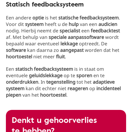
Statisch feedbacksysteem
Een andere
optie
is het
statische feedbacksysteem
.
Voor dit
systeem
heeft u de
hulp
van een
audicien
nodig. Hierbij neemt de
specialist
een
feedbacktest
af. Met behulp van
speciale aanpassoftware
wordt
bepaald waar eventueel
lekkage
optreedt. De
software
kan daarna zo
aangepast
worden dat het
hoortoestel
niet meer
fluit
.
Een
statisch feedbacksysteem
is in staat om
eventuele
geluidslekkage
op te
sporen
en te
onderdrukken
. In
tegenstelling
tot het
adaptieve
systeem
kan dit echter niet
reageren
op
incidenteel
piepen
van het
hoortoestel
.
Denkt u gehoorverlies
te hebben?