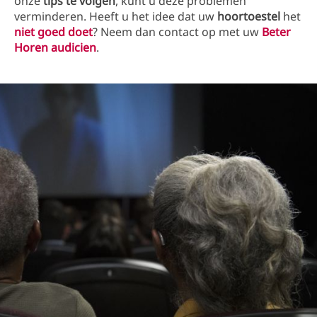
onze
tips te volgen
, kunt u deze problemen
verminderen. Heeft u het idee dat uw
hoortoestel
het
niet goed doet
? Neem dan contact op met uw
Beter
Horen audicien
.