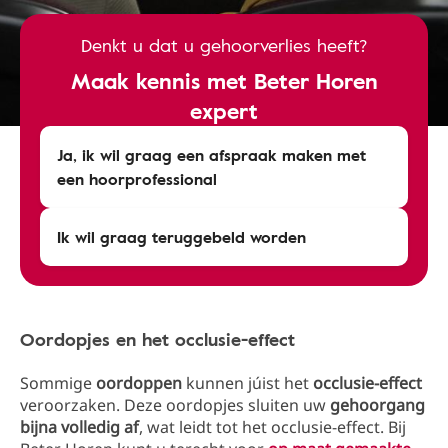
Denkt u dat u gehoorverlies heeft?
Maak kennis met Beter Horen
expert
Ja, ik wil graag een afspraak maken met
een hoorprofessional
Ik wil graag teruggebeld worden
Oordopjes en het occlusie-effect
Sommige
oordoppen
kunnen júist het
occlusie-effect
veroorzaken. Deze oordopjes sluiten uw
gehoorgang
bijna volledig af
, wat leidt tot het occlusie-effect. Bij