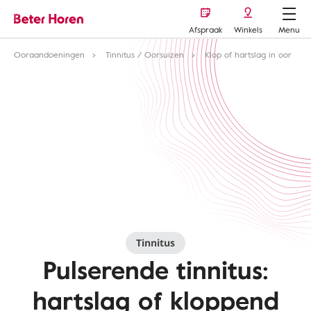
Afspraak
Winkels
Menu
Ooraandoeningen
Tinnitus / Oorsuizen
Klop of hartslag in oor
Tinnitus
Pulserende tinnitus:
hartslag of kloppend