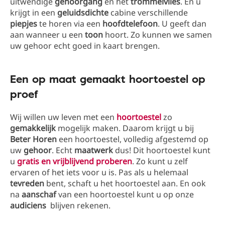
uitwendige
gehoorgang
en het
trommelvlies
. En u
krijgt in een
geluidsdichte
cabine verschillende
piepjes
te horen via een
hoofdtelefoon
. U geeft dan
aan wanneer u een
toon
hoort. Zo kunnen we samen
uw gehoor echt goed in kaart brengen.
Een op maat gemaakt hoortoestel op
proef
Wij willen uw leven met een
hoortoestel
zo
gemakkelijk
mogelijk maken. Daarom krijgt u bij
Beter
Horen
een hoortoestel, volledig afgestemd op
uw
gehoor
. Echt
maatwerk
dus! Dit hoortoestel kunt
u
gratis en vrijblijvend proberen
. Zo kunt u zelf
ervaren of het iets voor u is. Pas als u helemaal
tevreden
bent, schaft u het hoortoestel aan. En ook
na
aanschaf
van een hoortoestel kunt u op onze
audiciens
blijven rekenen.