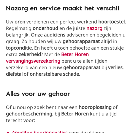
Nazorg en service maakt het verschil
Uw
oren
verdienen een perfect werkend
hoortoestel
.
Regelmatig
onderhoud
en de juiste
nazorg
zijn
belangrijk. Onze
audiciens
adviseren en begeleiden u
graag. Zo houden wij uw
gehoorapparaat
altijd in
topconditie
. En heeft u toch behoefte aan een stukje
extra
zekerheid
? Met de
Beter Horen
vervangingsverzekering
bent u te allen tijden
verzekerd van een nieuw
gehoorapparaat
bij
verlies
,
diefstal
of
onherstelbare
schade
.
Alles voor uw gehoor
Of u nou op zoek bent naar een
hooroplossing
of
gehoorbescherming
, bij
Beter
Horen
kunt u altijd
terecht voor:
Amplifon hoorinnovaties
voor de ultieme