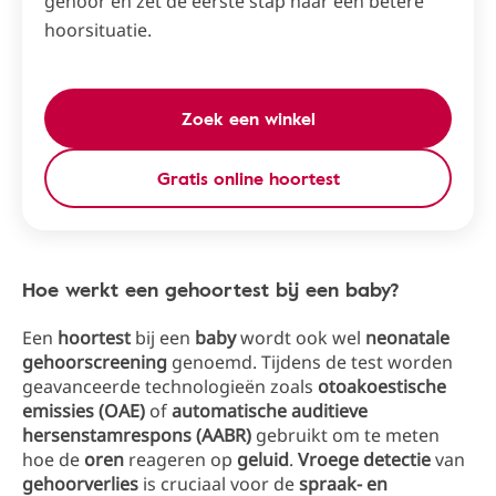
gehoor en zet de eerste stap naar een betere
hoorsituatie.
Zoek een winkel
Gratis online hoortest
Hoe werkt een gehoortest bij een baby?
Een
hoortest
bij een
baby
wordt ook wel
neonatale
gehoorscreening
genoemd. Tijdens de test worden
geavanceerde technologieën zoals
otoakoestische
emissies (OAE)
of
automatische auditieve
hersenstamrespons (AABR)
gebruikt om te meten
hoe de
oren
reageren op
geluid
.
Vroege detectie
van
gehoorverlies
is cruciaal voor de
spraak- en