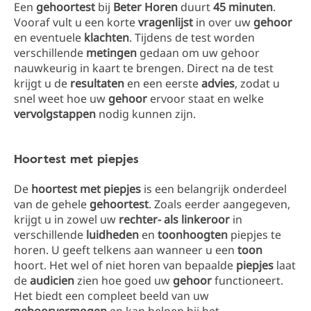
Een
gehoortest
bij
Beter Horen
duurt
45 minuten
.
Vooraf vult u een korte
vragenlijst
in over uw
gehoor
en eventuele
klachten
. Tijdens de test worden
verschillende
metingen
gedaan om uw gehoor
nauwkeurig in kaart te brengen. Direct na de test
krijgt u de
resultaten
en een eerste
advies
, zodat u
snel weet hoe uw
gehoor
ervoor staat en welke
vervolgstappen
nodig kunnen zijn.
Hoortest met piepjes
De
hoortest met piepjes
is een belangrijk onderdeel
van de gehele
gehoortest
. Zoals eerder aangegeven,
krijgt u in zowel uw
rechter- als linkeroor
in
verschillende
luidheden
en
toonhoogten
piepjes te
horen. U geeft telkens aan wanneer u een
toon
hoort. Het wel of niet horen van bepaalde
piepjes
laat
de
audicien
zien hoe goed uw
gehoor
functioneert.
Het biedt een compleet beeld van uw