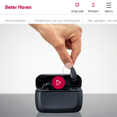
Afspraak
Winkels
Menu
Hoortoestellen
Onderhoud van uw hoortoestel
Het opladen van e