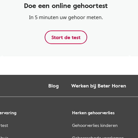
Doe een online gehoortest
In 5 minuten uw gehoor meten.
Start de test
Blog
Werken bij Beter Horen
ervaring
Herken gehoorverlies
test
Gehoorverlies kinderen
 huis
Gehoorschade voorkomen