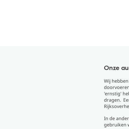
Onze au
Wij hebben 
doorvoeren.
'ernstig' h
dragen. Een
Rijksoverhe
In de ander
gebruiken w