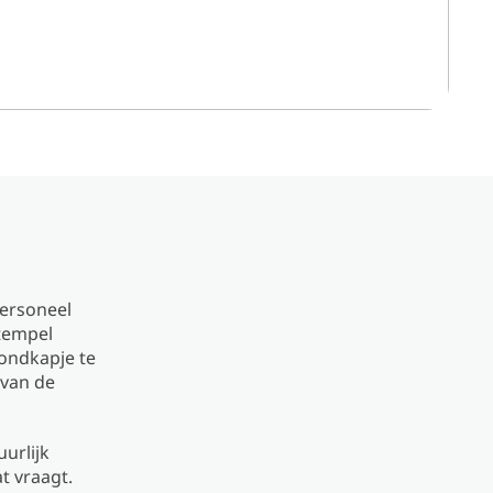
personeel
stempel
mondkapje te
 van de
urlijk
t vraagt.