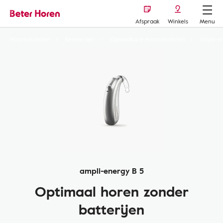
Afspraak
Winkels
Menu
Hoortoestellen
Kenmerken
Oplaadbare hoortoestellen
ampli-e
ampli-energy B 5
Optimaal horen zonder
batterijen