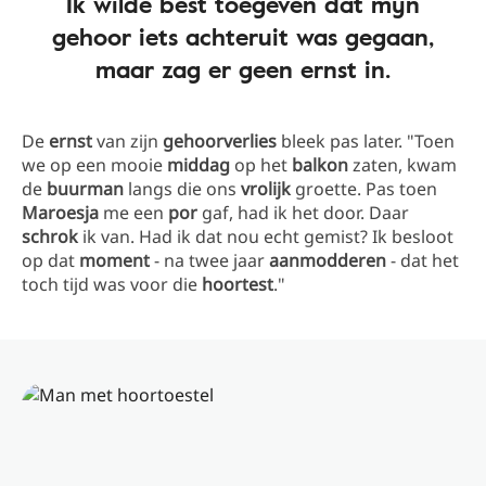
Ik wilde best toegeven dat mijn
gehoor iets achteruit was gegaan,
maar zag er geen ernst in.
De
ernst
van zijn
gehoorverlies
bleek pas later. "Toen
we op een mooie
middag
op het
balkon
zaten, kwam
de
buurman
langs die ons
vrolijk
groette. Pas toen
Maroesja
me een
por
gaf, had ik het door. Daar
schrok
ik van. Had ik dat nou echt gemist? Ik besloot
op dat
moment
- na twee jaar
aanmodderen
- dat het
toch tijd was voor die
hoortest
."