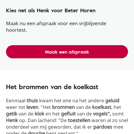
Kies net als Henk voor Beter Horen
Maak nu een afspraak voor een vrijblijvende
hoortest.
Maak een afspraak
Het brommen van de koelkast
Eenmaal
thuis
kwam het ene na het andere
geluid
weer tot
leven
. "Het
brommen
van de
koelkast
, het
getik
van de
klok
en het
gefluit
van de
vogels",
somt
Henk
op. Dan lachend: "De
toestellen
waren al zo snel
onderdeel van mij geworden, dat ik er
pardoes
mee
onder de
douche
bent gestapt."