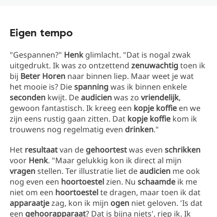
Eigen tempo
"Gespannen?"
Henk
glimlacht. "Dat is nogal zwak
uitgedrukt. Ik was zo ontzettend
zenuwachtig
toen ik
bij
Beter Horen
naar binnen liep. Maar weet je wat
het mooie is? Die
spanning
was ik binnen enkele
seconden
kwijt. De
audicien
was zo
vriendelijk
,
gewoon fantastisch. Ik kreeg een
kopje koffie
en we
zijn eens rustig gaan zitten. Dat
kopje koffie
kom ik
trouwens nog regelmatig even
drinken
."
Het
resultaat
van de
gehoortest
was even
schrikken
voor
Henk
. "Maar gelukkig kon ik direct al mijn
vragen
stellen. Ter illustratie liet de
audicien
me ook
nog even een
hoortoestel
zien. Nu
schaamde
ik me
niet om een
hoortoestel
te dragen, maar toen ik dat
apparaatje
zag, kon ik mijn
ogen
niet geloven. 'Is dat
een
gehoorapparaat
? Dat is bijna niets', riep ik. Ik