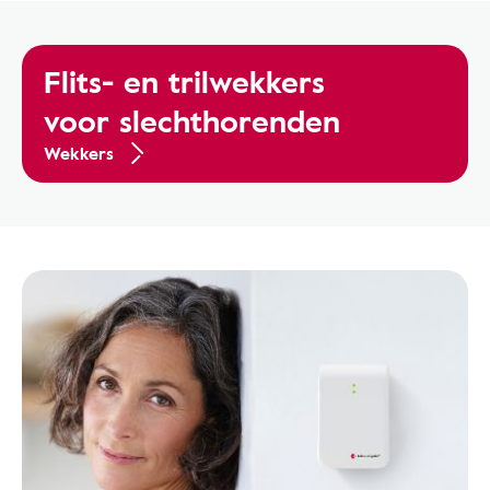
Flits- en trilwekkers
voor slechthorenden
Wekkers