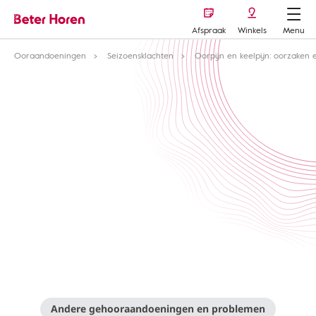
Afspraak
Winkels
Menu
Ooraandoeningen
Seizoensklachten
Oorpijn en keelpijn: oorzaken
Andere gehooraandoeningen en problemen