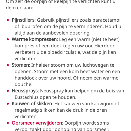
Om zelf de oorpijn of keelpijn te verlichten kunt u
denken aan:
Pijnstillers
: Gebruik pijnstillers zoals paracetamol
of ibuprofen om de pijn te verminderen. Houd u
altijd aan de aanbevolen dosering.
Warme kompressen
: Leg een warm (niet te heet)
kompres of een doek tegen uw oor. Hierdoor
verbetert u de bloedcirculatie, wat de pijn kan
verlichten.
Stomen
: Inhaleer stoom om uw luchtwegen te
openen. Stoom met een kom heet water en een
handdoek over uw hoofd. Of neem een warme
douche.
Neussprays
: Neusspray kan helpen om de buis van
Eustachius open te houden.
Kauwen of slikken
: Het kauwen van kauwgom of
regelmatig slikken kan de druk in de oren
verlichten.
Oorsmeer verwijderen
: Oorpijn wordt soms
veroorzaakt door ophoping van oorsmeer.