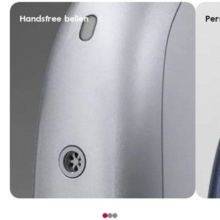
Handsfree bellen
Per