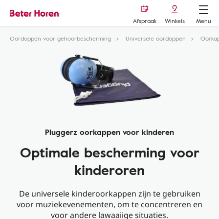
Afspraak
Winkels
Menu
Oordoppen voor gehoorbescherming
Universele oordoppen
Oorka
Pluggerz oorkappen voor kinderen
Optimale bescherming voor
kinderoren
De universele kinderoorkappen zijn te gebruiken
voor muziekevenementen, om te concentreren en
voor andere lawaaiige situaties.