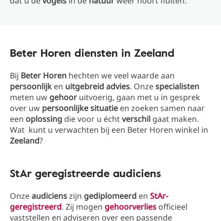
dat u de
vogels
in de
natuur
weer hoort fluiten.
Beter Horen diensten in Zeeland
Bij
Beter Horen
hechten we veel waarde aan
persoonlijk
en
uitgebreid
advies
. Onze
specialisten
meten uw
gehoor
uitvoerig, gaan met u in gesprek
over uw
persoonlijke
situatie
en zoeken samen naar
een
oplossing
die voor u écht
verschil
gaat maken.
Wat kunt u verwachten bij een Beter Horen winkel in
Zeeland
?
StAr geregistreerde audiciens
Onze
audiciens
zijn
gediplomeerd
en
StAr-
geregistreerd
. Zij mogen
gehoorverlies
officieel
vaststellen en adviseren over een passende