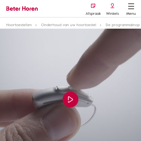
Afspraak
Winkels
Menu
Hoortoestellen
Onderhoud van uw hoortoestel
De programmaknop v