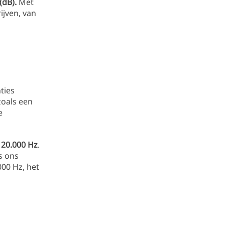
 (dB).
Met
ijven, van
ties
zoals een
e
 20.000 Hz
.
s ons
000 Hz, het