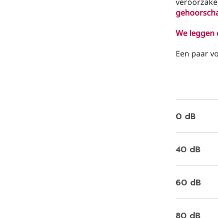
veroorzaken
gehoorscha
We leggen d
Een paar vo
0 dB
40 dB
60 dB
80 dB