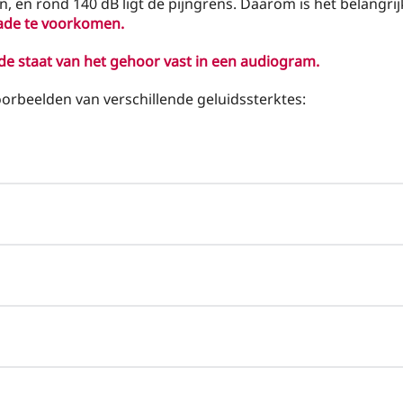
, en rond 140 dB ligt de pijngrens. Daarom is het belangri
de te voorkomen.
e staat van het gehoor vast in een audiogram.
orbeelden van verschillende geluidssterktes: