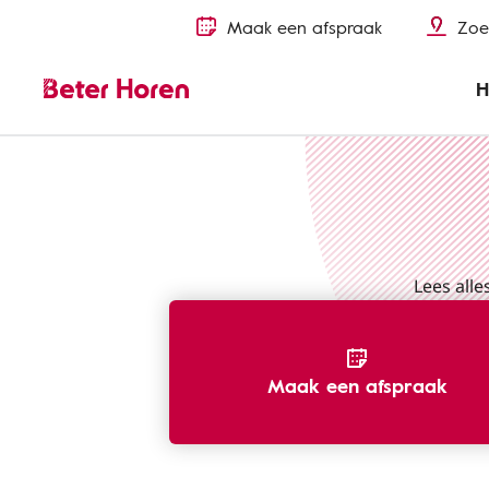
Maak een afspraak
Zoe
H
Herken gehoorverlies
Geluid
Lees alle
Maak een afspraak