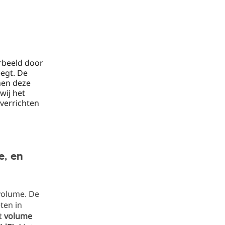
orbeeld door
egt. De
nnen deze
wij het
 verrichten
e, en
volume. De
ten in
et
volume