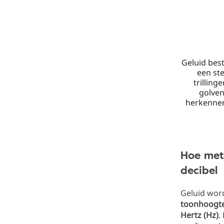
Geluid best
een st
trilling
golven
herkennen 
Hoe mete
decibel
Geluid wor
toonhoogt
Hertz (Hz)
.