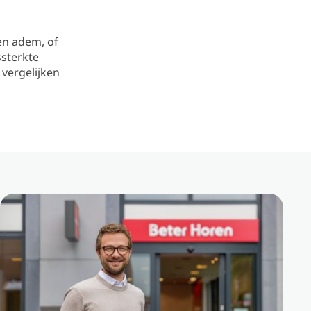
gen adem, of
ssterkte
 vergelijken