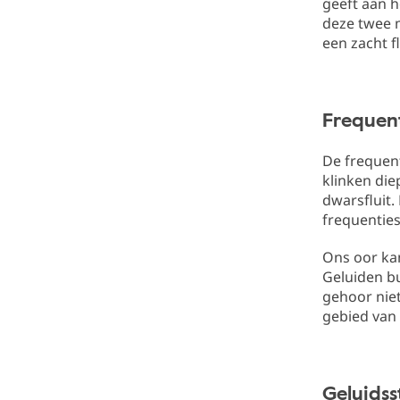
geeft aan h
deze twee m
een zacht f
Frequen
De frequent
klinken die
dwarsfluit
frequenties
Ons oor ka
Geluiden bu
gehoor niet
gebied van 
Geluidss