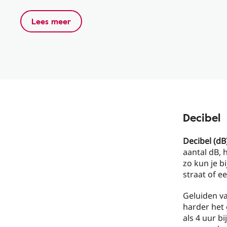
Lees meer
Decibel
Decibel (dB
aantal dB, 
zo kun je b
straat of e
Geluiden va
harder het g
als 4 uur b