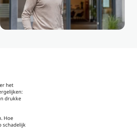
er het
ergelijken:
een drukke
n. Hoe
o schadelijk