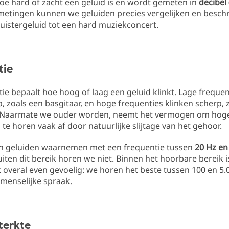
oe hard of zacht een geluid is en wordt gemeten in
decibel
etingen kunnen we geluiden precies vergelijken en beschr
luistergeluid tot een hard muziekconcert.
tie
ie bepaalt hoe hoog of laag een geluid klinkt. Lage frequen
p, zoals een basgitaar, en hoge frequenties klinken scherp, 
. Naarmate we ouder worden, neemt het vermogen om hog
 te horen vaak af door natuurlijke slijtage van het gehoor.
n geluiden waarnemen met een frequentie tussen
20 Hz en
iten dit bereik horen we niet. Binnen het hoorbare bereik i
 overal even gevoelig: we horen het beste tussen 100 en 5.
menselijke spraak.
terkte