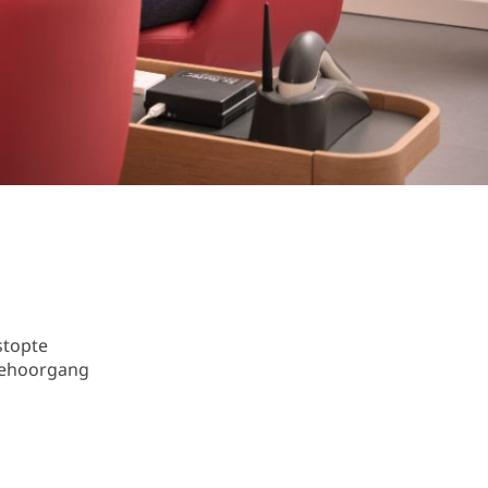
stopte
gehoorgang