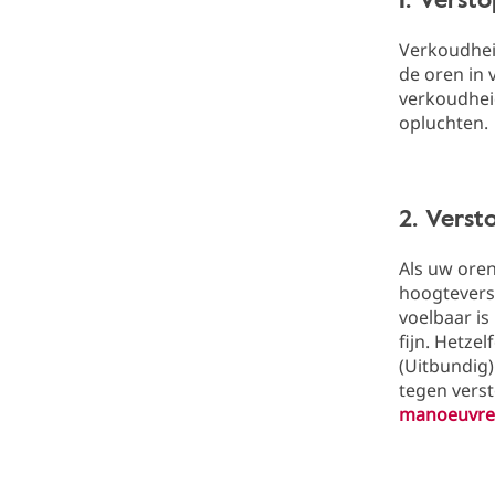
Verkoudhei
de oren in 
verkoudhei
opluchten.
2. Verst
Als uw oren
hoogteversc
voelbaar is
fijn. Hetzel
(Uitbundig
tegen verst
manoeuvre