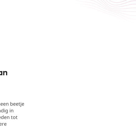
an
een beetje
ndig in
eden tot
ere