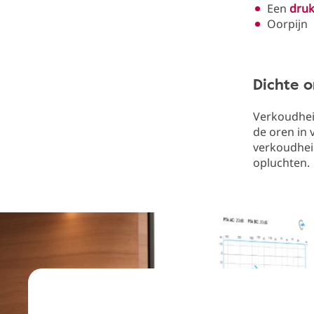
Een
druk
Oorpijn
Dichte o
Verkoudhei
de oren in
verkoudhei
opluchten.