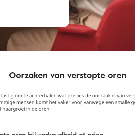
Oorzaken van verstopte oren
 lastig om te achterhalen wat precies de oorzaak is van ver
sommige mensen komt het vaker voor, vanwege een smalle 
l haargroei in de oren.
opte oren bij verkoudheid of griep