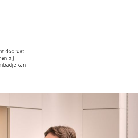
mt doordat
ren bij
ombadje kan