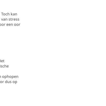
. Toch kan
 van stress
oor een oor
Het
ische
kan ophopen
oor dus op