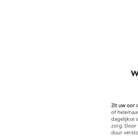
W
Zit uw oor d
of helemaal
dagelijkse 
zorg. Door
duur verst