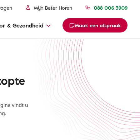
ragen
Mijn Beter Horen
088 006 3909
or & Gezondheid
Maak een afspraak
topte
gina vindt u
ng.