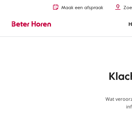
Maak een afspraak
Zoe
H
Ooraandoeningen
Oorproblemen
Verstopte oren
Klac
Wat veroorz
in