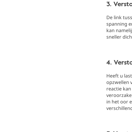
3. Verst
De link tus
spanning e
kan nameli
sneller dic
4. Verst
Heeft u las
opzwellen v
reactie kan
veroorzaken
in het oor 
verschillen