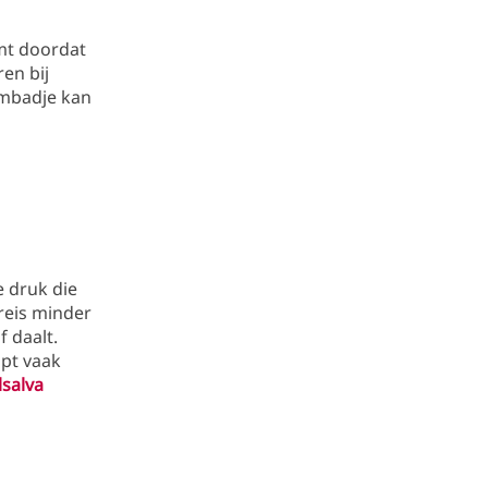
mt doordat
en bij
ombadje kan
e druk die
greis minder
f daalt.
pt vaak
lsalva