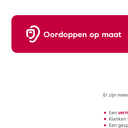
Oordoppen op maat
Er zijn me
Een
ver
Klanken 
Een gesp