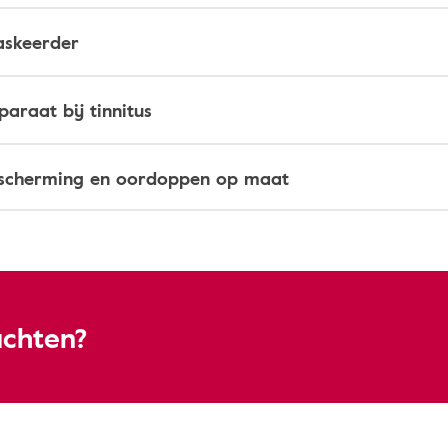
askeerder
araat bij tinnitus
scherming en oordoppen op maat
achten?