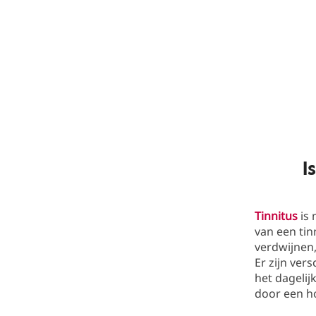
I
Tinnitus
is 
van een tin
verdwijnen
Er zijn ver
het dagelij
door een ho