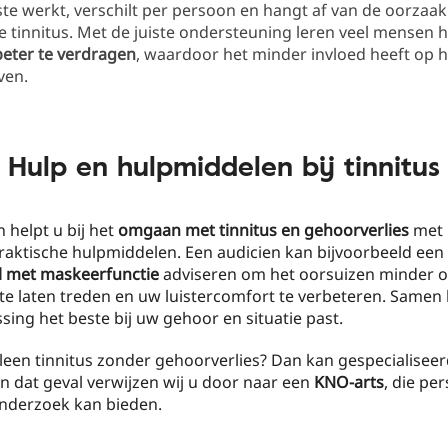
te werkt, verschilt per persoon en hangt af van de oorzaak
e tinnitus. Met de juiste ondersteuning leren veel mensen 
beter te verdragen
, waardoor het minder invloed heeft op 
ven.
Hulp en hulpmiddelen bij tinnitus
 helpt u bij het
omgaan met tinnitus en gehoorverlies
met 
raktische hulpmiddelen. Een audicien kan bijvoorbeeld een
l met maskeerfunctie
adviseren om het oorsuizen minder o
e laten treden en uw luistercomfort te verbeteren. Samen 
sing het beste bij uw gehoor en situatie past.
lleen tinnitus zonder gehoorverlies? Dan kan gespecialisee
 In dat geval verwijzen wij u door naar een
KNO-arts
, die per
onderzoek kan bieden.