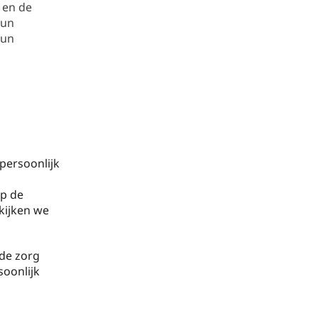
 en de
hun
hun
persoonlijk
p de
kijken we
rde zorg
soonlijk