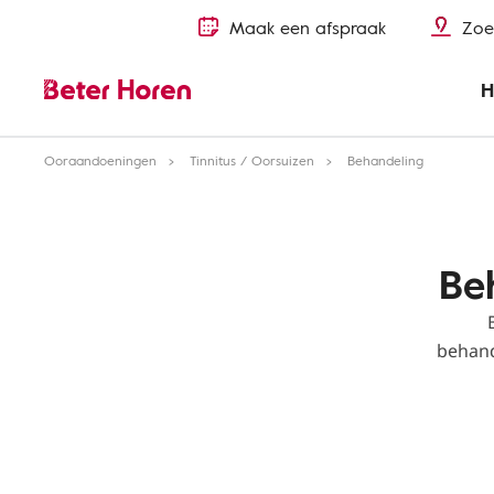
Maak een afspraak
Zoe
H
Ooraandoeningen
Tinnitus / Oorsuizen
Behandeling
Be
behand