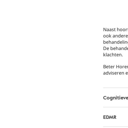
Naast hoort
ook andere
behandeling
De behande
klachten.
Beter Horen
adviseren e
Cognitiev
EDMR