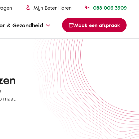
ragen
Mijn Beter Horen
088 006 3909
or & Gezondheid
Maak een afspraak
zen
r
p maat.