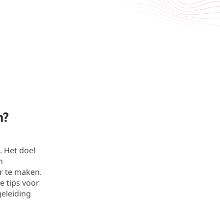
n?
. Het doel
n
r te maken.
e tips voor
geleiding