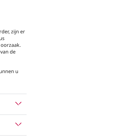
er, zijn er
tus
 oorzaak.
 van de
kunnen u