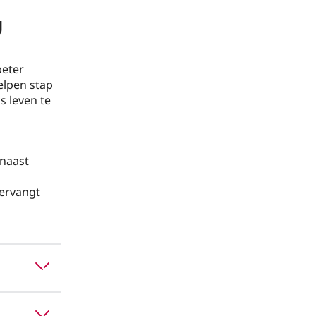
g
beter
elpen stap
s leven te
rnaast
vervangt