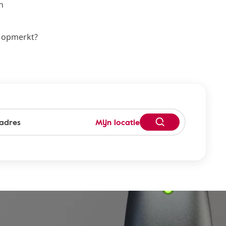
n
d opmerkt?
Mijn locatie