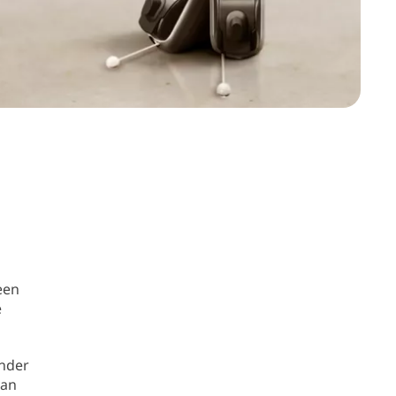
 een
e
onder
van