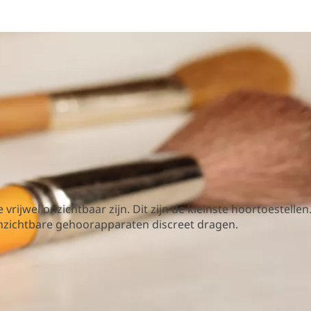
 vrijwel onzichtbaar zijn. Dit zijn de kleinste hoortoestel
 onzichtbare gehoorapparaten discreet dragen.