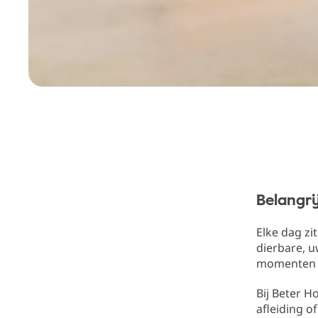
Belangri
Elke dag zi
dierbare, u
momenten d
Bij Beter H
afleiding o