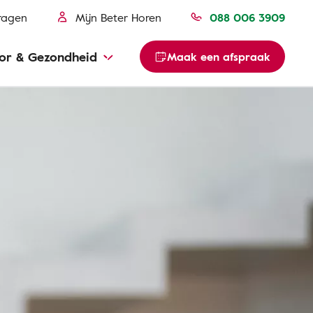
ragen
Mijn Beter Horen
088 006 3909
or & Gezondheid
Maak een afspraak