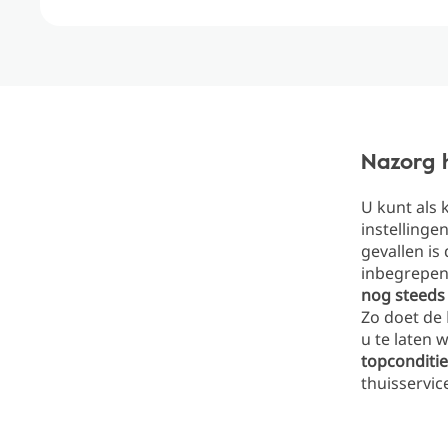
Nazorg 
U kunt als 
instellinge
gevallen is
inbegrepen
nog steeds 
Zo doet de
u te laten 
topconditie
thuisservic