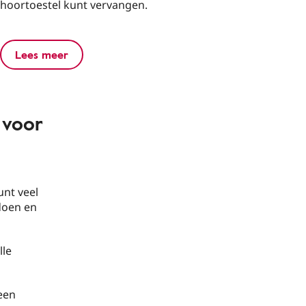
hoortoestel kunt vervangen.
Lees meer
 voor
unt veel
doen en
lle
 een