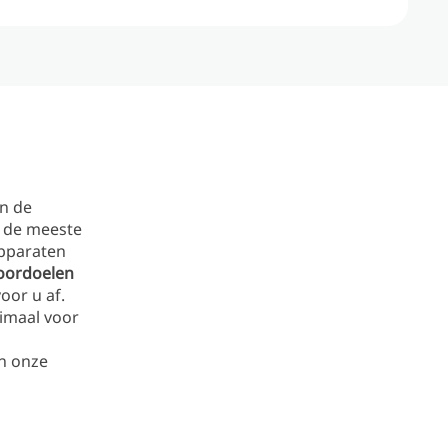
n de
n de meeste
pparaten
oordoelen
oor u af.
timaal voor
an onze