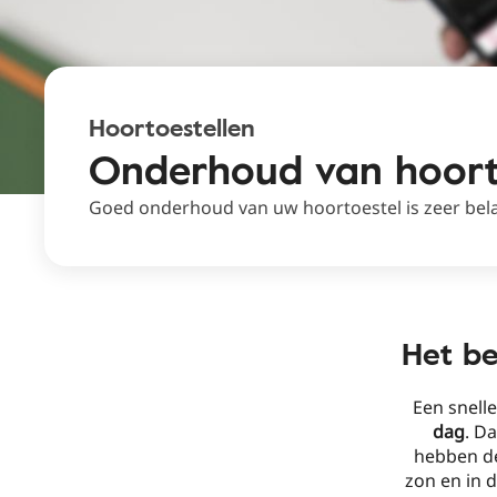
Hoortoestellen
Onderhoud van hoort
Goed onderhoud van uw hoortoestel is zeer bela
Het b
Een snell
dag
. D
hebben d
zon en in 