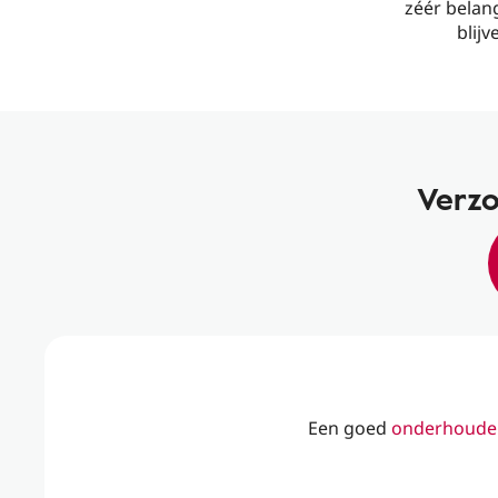
zéér belan
blij
Verzo
Een goed
onderhouden