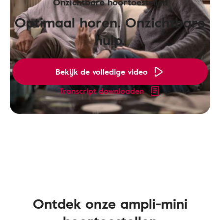
Onzichtbare hoortoestellen
Optimaal horen. Onzichtbare
hulp.
Bekijk de volledige video
Transcript downloaden
Ontdek onze ampli-mini