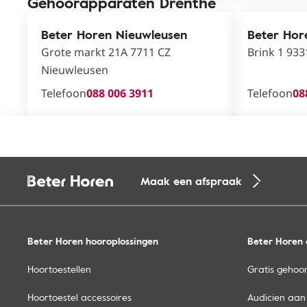
Gehoorapparaten Drenthe
Beter Horen Nieuwleusen
Beter Hor
Grote markt 21A 7711 CZ
Brink 1 93
Nieuwleusen
Telefoon
088 006 3911
Telefoon
08
Maak een afspraak
Beter Horen hooroplossingen
Beter Horen 
Hoortoestellen
Gratis gehoor
Hoortoestel accessoires
Audicien aan