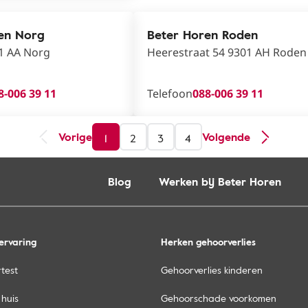
en Norg
Beter Horen Roden
31 AA Norg
Heerestraat 54 9301 AH Roden
8-006 39 11
Telefoon
088-006 39 11
Vorige
Volgende
1
2
3
4
Blog
Werken bij Beter Horen
ervaring
Herken gehoorverlies
test
Gehoorverlies kinderen
 huis
Gehoorschade voorkomen