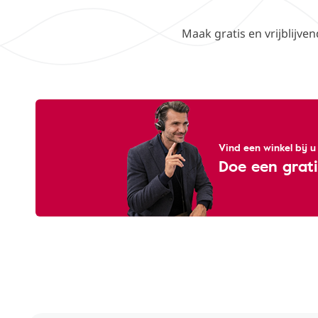
Maak gratis en vrijblijve
Vind een winkel bij u
Doe een grati