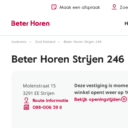
Maak een afspraak
Zoe
H
Audiciens
Zuid Holland
Beter Horen Strijen 246
Beter Horen Strijen 246
Deze vestiging is mome
Molenstraat 15
winkel opent weer op 10
3291 EE Strijen
Bekijk openingstijden
Route informatie
088-006 39 11