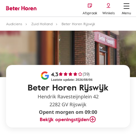
Afspraak
Winkels
Menu
Audiciens
Zuid Holland
Beter Horen Rijswijk
4,3
(39)
Laatste update: 2026/08/06
Beter Horen Rijswijk
Hendrik Ravesteijnplein 42
2282 GV Rijswijk
Opent morgen om 09:00
Bekijk openingstijden