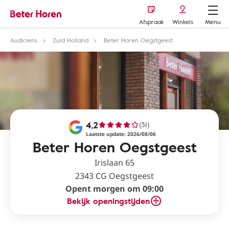
Afspraak
Winkels
Menu
Audiciens
Zuid Holland
Beter Horen Oegstgeest
4,2
(31)
Laatste update: 2026/08/06
Beter Horen Oegstgeest
Irislaan 65
2343 CG Oegstgeest
Opent morgen om 09:00
Bekijk openingstijden