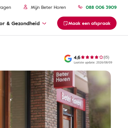
ragen
Mijn Beter Horen
088 006 3909
or & Gezondheid
Maak een afspraak
4,6
(15)
Laatste update: 2026/08/09