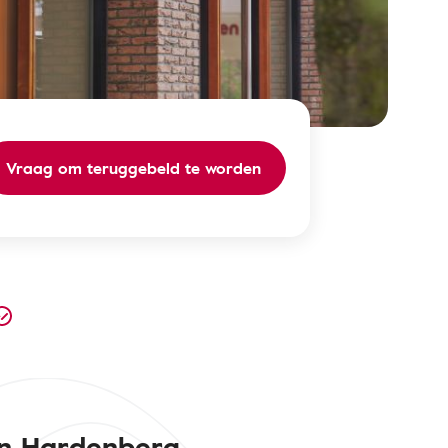
Vraag om teruggebeld te worden
en Hardenberg