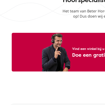
Het team van Beter Hor
op! Dus doen wij e
Vind een winkel bij u
Doe een grati