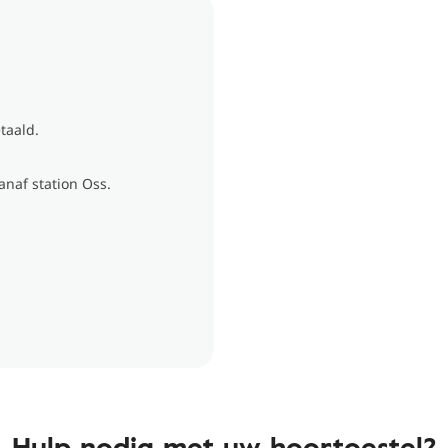
taald.
anaf station Oss.
Hulp nodig met uw hoortoestel?