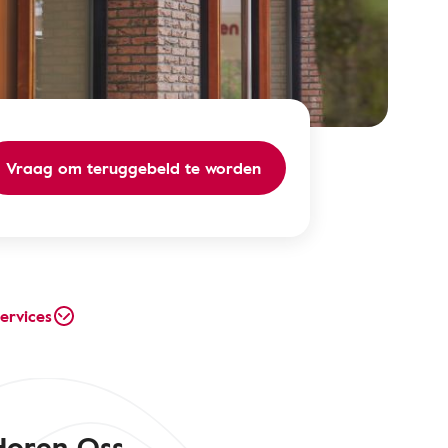
Vraag om teruggebeld te worden
ervices
Horen Oss