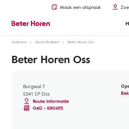
Maak een afspraak
Zoe
H
Audiciens
Noord Brabant
Beter Horen Oss
Beter Horen Oss
Ope
Burgwal 7
Bek
5341 CP Oss
Route informatie
0412 - 690455