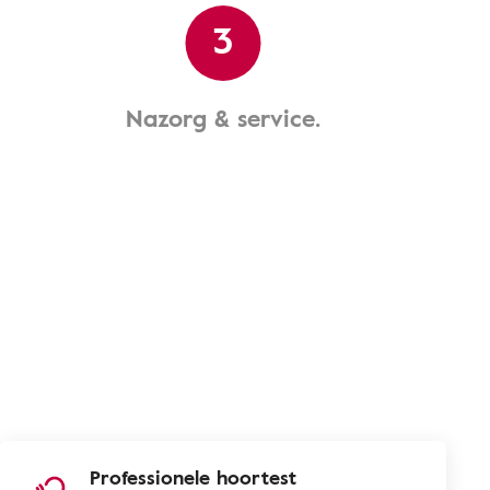
3
Nazorg & service.
Professionele hoortest