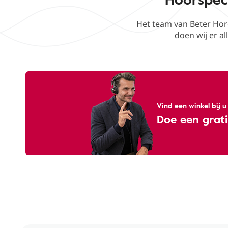
Het team van Beter Hor
doen wij er al
Vind een winkel bij u
Doe een grati