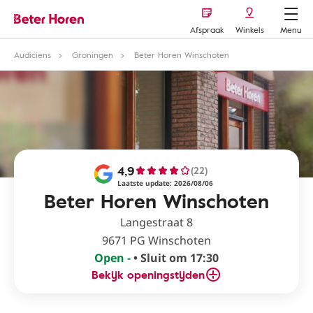
Afspraak
Winkels
Menu
Audiciens
Groningen
Beter Horen Winschoten
4,9
(22)
Laatste update: 2026/08/06
Beter Horen Winschoten
Langestraat 8
9671 PG Winschoten
Open -
• Sluit om 17:30
Bekijk openingstijden