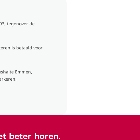
93, tegenover de
keren is betaald voor
bushalte Emmen,
arkeren.
t beter horen.