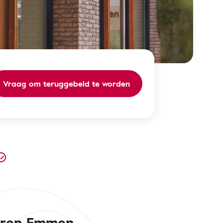
Vraag om teruggebeld te worden
Horen Emmen