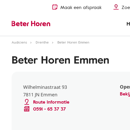
Maak een afspraak
Zoe
H
Audiciens
Drenthe
Beter Horen Emmen
Beter Horen Emmen
Ope
Wilhelminastraat 93
Beki
7811 JN Emmen
Route informatie
0591 - 65 37 37