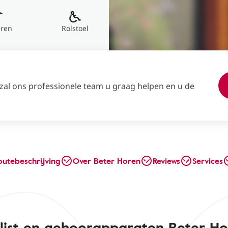
eren
Rolstoel
 zal ons professionele team u graag helpen en u de
outebeschrijving
Over Beter Horen
Reviews
Services
list en gehoorapparaten Beter 